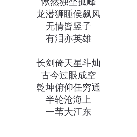
愀然独坐孤峰
龙潜狮睡侯飙风
无情皆竖子
有泪亦英雄
长剑倚天星斗灿
古今过眼成空
乾坤俯仰任穷通
半轮沧海上
一苇大江东