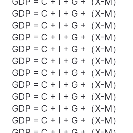
GDP = C + I + G +（X-M）
GDP = C + I + G +（X-M）
GDP = C + I + G +（X-M）
GDP = C + I + G +（X-M）
GDP = C + I + G +（X-M）
GDP = C + I + G +（X-M）
GDP = C + I + G +（X-M）
GDP = C + I + G +（X-M）
GDP = C + I + G +（X-M）
GDP = C + I + G +（X-M）
GDP = C + I + G +（X-M）
GDP = C + I + G +（X-M）